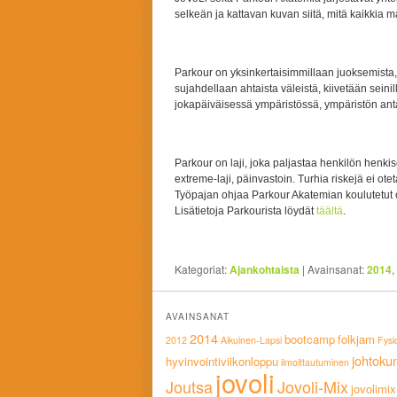
selkeän ja kattavan kuvan siitä, mitä kaikkia 
Parkour on yksinkertaisimmillaan juoksemista, 
sujahdellaan ahtaista väleistä, kiivetään seinill
jokapäiväisessä ympäristössä, ympäristön an
Parkour on laji, joka paljastaa henkilön henkise
extreme-laji, päinvastoin. Turhia riskejä ei ot
Työpajan ohjaa Parkour Akatemian koulutetut oh
Lisätietoja Parkourista löydät
täältä
.
Kategoriat:
Ajankohtaista
|
Avainsanat:
2014
,
AVAINSANAT
2014
bootcamp
folkjam
2012
Aikuinen-Lapsi
Fysi
johtoku
hyvinvointiviikonloppu
ilmoittautuminen
jovoli
Joutsa
Jovoli-Mix
jovolimix