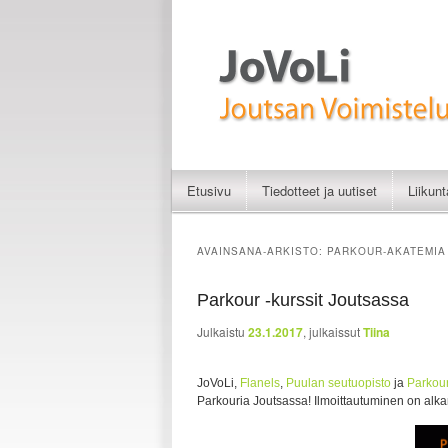
Liikunnan iloa
JoVoLi | Joutsan Vo
Etusivu
Tiedotteet ja uutiset
Liikun
Siirry sisältöön
Siirry toissijaiseen sisältöön
AVAINSANA-ARKISTO:
PARKOUR-AKATEMIA
Parkour -kurssit Joutsassa
Julkaistu
23.1.2017
, julkaissut
Tiina
JoVoLi,
Flanels
,
Puulan seutuopisto
ja
Parkou
Parkouria Joutsassa! Ilmoittautuminen on alka