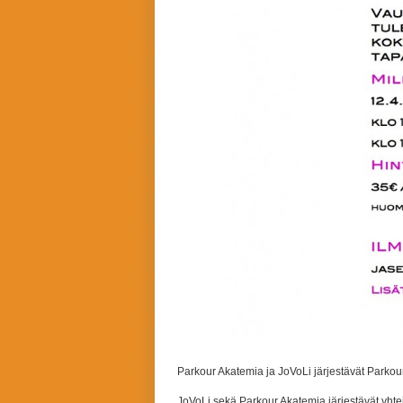
Parkour Akatemia ja JoVoLi järjestävät Parkou
JoVoLi sekä Parkour Akatemia järjestävät yhte