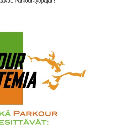
tävät: Parkour-työpajat !