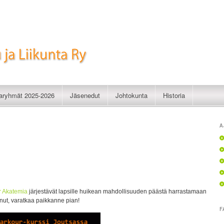
imistelu ja Liikunta Ry
taryhmät 2025-2026
Jäsenedut
Johtokunta
Historia
A
r Akatemia
järjestävät lapsille huikean mahdollisuuden päästä harrastamaan
nut, varatkaa paikkanne pian!
F