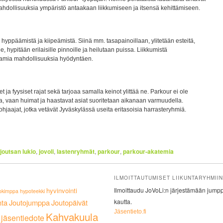
mahdollisuuksia ympäristö antaakaan liikkumiseen ja itsensä kehittämiseen.
hyppäämistä ja kiipeämistä. Siinä mm. tasapainoillaan, ylitetään esteitä,
e, hypitään erilaisille pinnoille ja heilutaan puissa. Liikkumistä
tamia mahdollisuuksia hyödyntäen.
t ja fyysiset rajat sekä tarjoaa samalla keinot ylittää ne. Parkour ei ole
eta, vaan huimat ja haastavat asiat suoritetaan aikanaan varmuudella.
jaajat, jotka vetävät Jyväskylässä useita eritasoisia harrasteryhmiä.
joutsan lukio
,
jovoli
,
lastenryhmät
,
parkour
,
parkour-akatemia
ILMOITTAUTUMISET LIIKUNTARYHMIIN
hyvinvointi
Ilmoittaudu JoVoLi:n järjestämään jumppa
okimppa
hypoteekki
nta
Joutojumppa
Joutopäivät
kautta.
Jäsentieto.fi
Kahvakuula
jäsentiedote