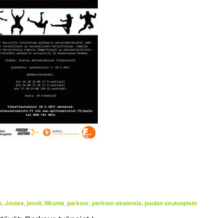
s
,
Joutsa
,
jovoli
,
liikunta
,
parkour
,
parkour-akatemia
,
puulan seutuopisto