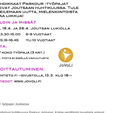
r -työpajan Joutsassa
istyössä huhtikuussa Parkour -työpajan. Kolme perättäistä lauantaita antavat