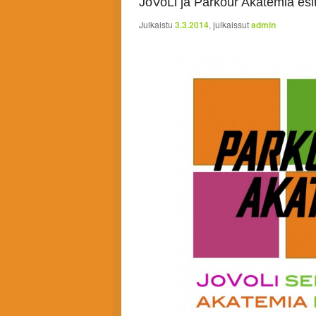
JoVoLi ja Parkour Akatemia esit
Julkaistu
3.3.2014
, julkaissut
admin