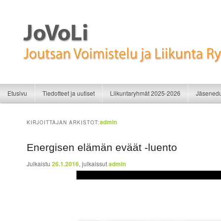
Liikunnan iloa
JoVoLi | Joutsan Voimistelu ja Liikunt
Siirry sisältöön
Siirry toissijaiseen sisältöön
Etusivu
Tiedotteet ja uutiset
Liikuntaryhmät 2025-2026
Jäsenedu
admin
KIRJOITTAJAN ARKISTOT:
Energisen elämän eväät -luento
Julkaistu
26.1.2016
, julkaissut
admin