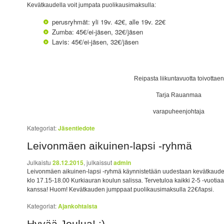
Kevätkaudella voit jumpata puolikausimaksulla:
perusryhmät: yli 19v. 42€, alle 19v. 22€
Zumba: 45€/ei-jäsen, 32€/jäsen
Lavis: 45€/ei-jäsen, 32€/jäsen
Reipasta liikuntavuotta toivottaen
Tarja Rauanmaa
varapuheenjohtaja
Kategoriat:
Jäsentiedote
Leivonmäen aikuinen-lapsi -ryhmä
Julkaistu
28.12.2015
, julkaissut
admin
Leivonmäen aikuinen-lapsi -ryhmä käynnistetään uudestaan kevätkaudel
klo 17.15-18.00 Kurkiauran koulun salissa. Tervetuloa kaikki 2-5 -vuot
kanssa! Huom! Kevätkauden jumppaat puolikausimaksulla 22€/lapsi.
Kategoriat:
Ajankohtaista
Hyvää Joulua! :)