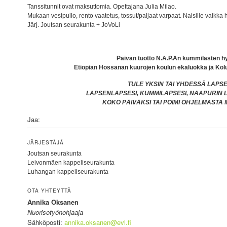
Tanssitunnit ovat maksuttomia. Opettajana Julia Milao.
Mukaan vesipullo, rento vaatetus, tossut/paljaat varpaat. Naisille vaikka hu
Järj. Joutsan seurakunta + JoVoLi
Päivän tuotto N.A.P.An kummilasten h
Etiopian Hossanan kuurojen koulun ekaluokka ja Ko
TULE YKSIN TAI YHDESSÄ LAPSE
LAPSENLAPSESI, KUMMILAPSESI, NAAPURIN
KOKO PÄIVÄKSI TAI POIMI OHJELMASTA M
Jaa:
JÄRJESTÄJÄ
Joutsan seurakunta
Leivonmäen kappeliseurakunta
Luhangan kappeliseurakunta
OTA YHTEYTTÄ
Annika Oksanen
Nuorisotyönohjaaja
Sähköposti:
annika.oksanen@evl.fi