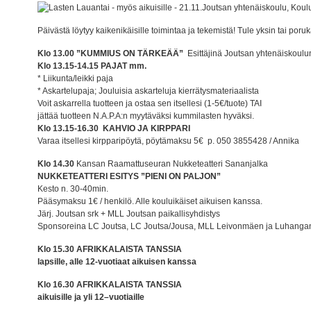
Joutsan yhtenäiskoulu, Koulu
Päivästä löytyy kaikenikäisille toimintaa ja tekemistä! Tule yksin tai poruk
Klo 13.00 ”KUMMIUS ON TÄRKEÄÄ”
Esittäjinä Joutsan yhtenäiskoulun
Klo 13.15-14.15 PAJAT mm.
* Liikunta/leikki paja
* Askartelupaja; Jouluisia askarteluja kierrätysmateriaalista
Voit askarrella tuotteen ja ostaa sen itsellesi (1-5€/tuote) TAI
jättää tuotteen N.A.P.A:n myytäväksi kummilasten hyväksi.
Klo 13.15-16.30 KAHVIO JA KIRPPARI
Varaa itsellesi kirpparipöytä, pöytämaksu 5€ p. 050 3855428 / Annika
Klo 14.30
Kansan Raamattuseuran Nukketeatteri Sananjalka
NUKKETEATTERI ESITYS ”PIENI ON PALJON”
Kesto n. 30-40min.
Pääsymaksu 1€ / henkilö. Alle kouluikäiset aikuisen kanssa.
Järj. Joutsan srk + MLL Joutsan paikallisyhdistys
Sponsoreina LC Joutsa, LC Joutsa/Jousa, MLL Leivonmäen ja Luhangan 
Klo 15.30 AFRIKKALAISTA TANSSIA
lapsille, alle 12-vuotiaat aikuisen kanssa
Klo 16.30 AFRIKKALAISTA TANSSIA
aikuisille ja yli 12–vuotiaille