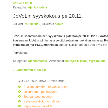
050 385 5428
Kategoriat:
Ajankohtaista
JoVoLin syyskokous pe 20.11.
Julkaistu
27.10.2015
, julkaissut
admin
JoVoLin sääntömääräinen
syyskokous pidetään pe 20.11. klo 18 Aatoss
kuulemaan JoVoLin toiminnasta veloituksettoman ruokailun lomassa. Ru
viimeistään ma 16.11. mennessä
puhelimitse Johannalle 045 8747848
Tervetuloa!
Kategoriat:
Ajankohtaista
|
Avainsanat:
aattojaelli
,
jovoli
,
syyskokous
Artikkelien selaus
←
Vanhemmat artikkelit
AJANKOHTAISIMMAT UUTISEMME
Puolikausimaksu keväälle 2026
Leivonmäen peuhuvuorot
Joutsan peuhuvuorot
Syyslomaviikko lomaillaan
Nappulakisat la 24.5.