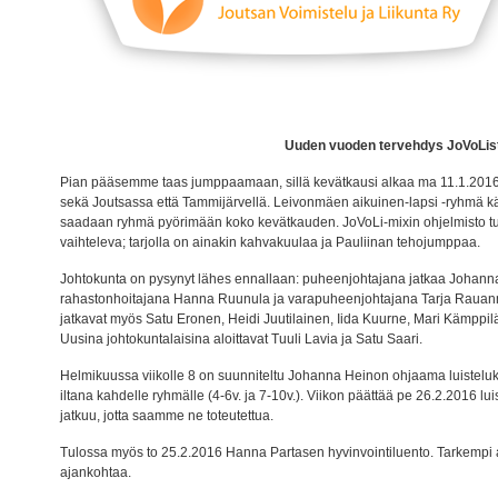
Uuden vuoden tervehdys JoVoLis
Pian pääsemme taas jumppaamaan, sillä kevätkausi alkaa ma 11.1.2016.
sekä Joutsassa että Tammijärvellä. Leivonmäen aikuinen-lapsi -ryhmä kä
saadaan ryhmä pyörimään koko kevätkauden. JoVoLi-mixin ohjelmisto t
vaihteleva; tarjolla on ainakin kahvakuulaa ja Pauliinan tehojumppaa.
Johtokunta on pysynyt lähes ennallaan: puheenjohtajana jatkaa Johanna
rahastonhoitajana Hanna Ruunula ja varapuheenjohtajana Tarja Rauan
jatkavat myös Satu Eronen, Heidi Juutilainen, Iida Kuurne, Mari Kämppi
Uusina johtokuntalaisina aloittavat Tuuli Lavia ja Satu Saari.
Helmikuussa viikolle 8 on suunniteltu Johanna Heinon ohjaama luisteluk
iltana kahdelle ryhmälle (4-6v. ja 7-10v.). Viikon päättää pe 26.2.2016 lu
jatkuu, jotta saamme ne toteutettua.
Tulossa myös to 25.2.2016 Hanna Partasen hyvinvointiluento. Tarkempi 
ajankohtaa.