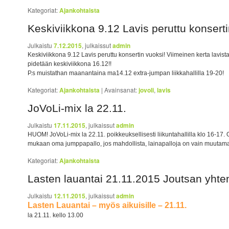
Kategoriat:
Ajankohtaista
Keskiviikkona 9.12 Lavis peruttu konserti
Julkaistu
7.12.2015
, julkaissut
admin
Keskiviikkona 9.12 Lavis peruttu konsertin vuoksi! Viimeinen kerta lavista s
pidetään keskiviikkona 16.12!!
P.s muistathan maanantaina ma14.12 extra-jumpan liikkahallilla 19-20!
Kategoriat:
Ajankohtaista
|
Avainsanat:
jovoli
,
lavis
JoVoLi-mix la 22.11.
Julkaistu
17.11.2015
, julkaissut
admin
HUOM! JoVoLi-mix la 22.11. poikkeuksellisesti liikuntahallilla klo 16-17
mukaan oma jumppapallo, jos mahdollista, lainapalloja on vain muutam
Kategoriat:
Ajankohtaista
Lasten lauantai 21.11.2015 Joutsan yhte
Julkaistu
12.11.2015
, julkaissut
admin
Lasten Lauantai – myös aikuisille – 21.11.
la 21.11. kello 13.00