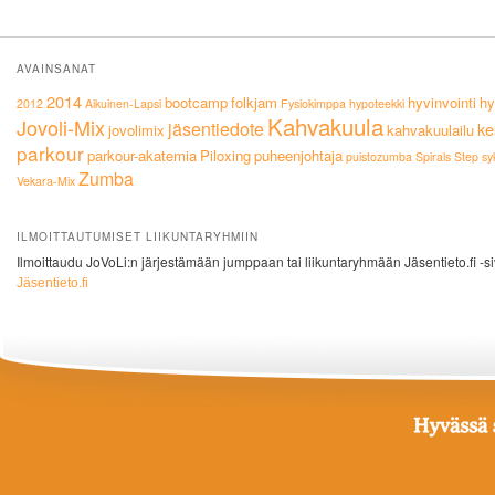
AVAINSANAT
2014
bootcamp
folkjam
hyvinvointi
hy
2012
Aikuinen-Lapsi
Fysiokimppa
hypoteekki
Kahvakuula
Jovoli-Mix
jäsentiedote
ke
jovolimix
kahvakuulailu
parkour
parkour-akatemia
Piloxing
puheenjohtaja
puistozumba
Spirals
Step
sy
Zumba
Vekara-Mix
ILMOITTAUTUMISET LIIKUNTARYHMIIN
Ilmoittaudu JoVoLi:n järjestämään jumppaan tai liikuntaryhmään Jäsentieto.fi -si
Jäsentieto.fi