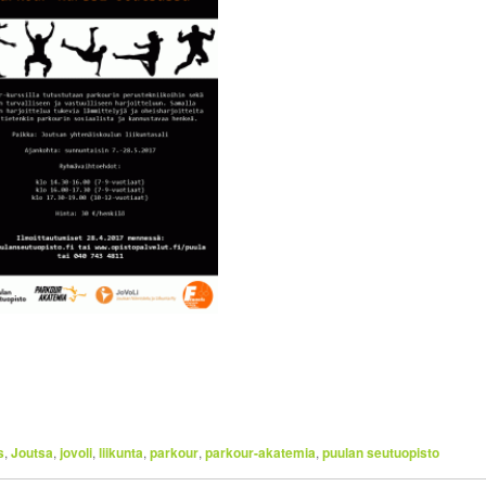
s
,
Joutsa
,
jovoli
,
liikunta
,
parkour
,
parkour-akatemia
,
puulan seutuopisto