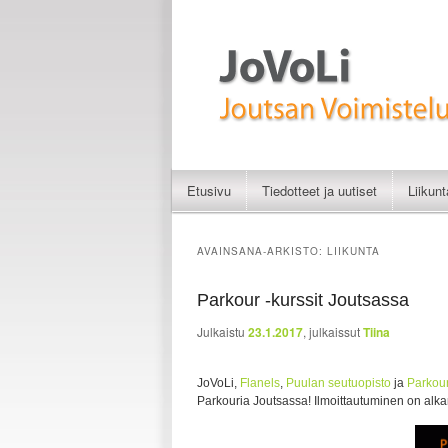
Liikunnan iloa
JoVoLi | Joutsan Vo
Etusivu
Tiedotteet ja uutiset
Liikun
Siirry sisältöön
Siirry toissijaiseen sisältöön
AVAINSANA-ARKISTO:
LIIKUNTA
Parkour -kurssit Joutsassa
Julkaistu
23.1.2017
, julkaissut
Tiina
JoVoLi,
Flanels
,
Puulan seutuopisto
ja
Parkou
Parkouria Joutsassa! Ilmoittautuminen on alka