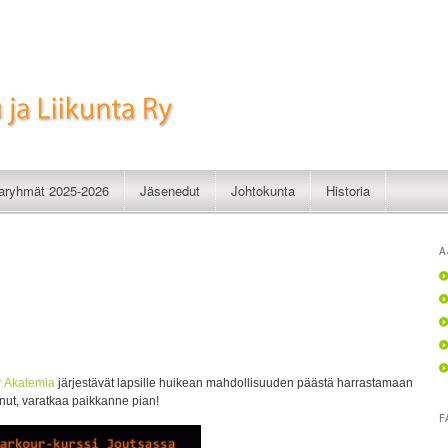
imistelu ja Liikunta Ry
taryhmät 2025-2026
Jäsenedut
Johtokunta
Historia
A
r Akatemia
järjestävät lapsille huikean mahdollisuuden päästä harrastamaan
nut, varatkaa paikkanne pian!
F