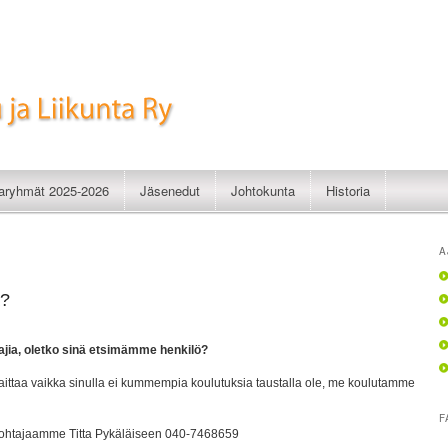
imistelu ja Liikunta Ry
taryhmät 2025-2026
Jäsenedut
Johtokunta
Historia
A
a?
ajia, oletko sinä etsimämme henkilö?
i haittaa vaikka sinulla ei kummempia koulutuksia taustalla ole, me koulutamme
F
enjohtajaamme Titta Pykäläiseen 040-7468659