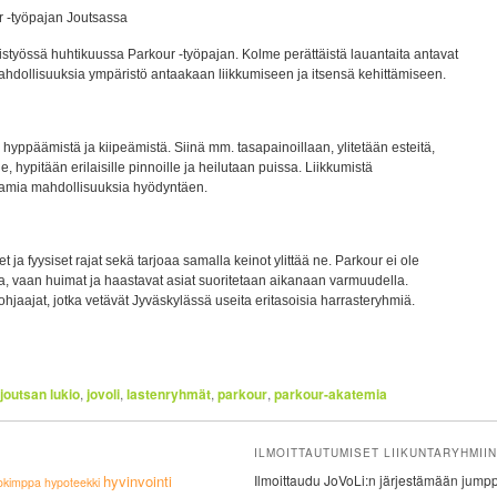
r -työpajan Joutsassa
istyössä huhtikuussa Parkour -työpajan. Kolme perättäistä lauantaita antavat
mahdollisuuksia ympäristö antaakaan liikkumiseen ja itsensä kehittämiseen.
hyppäämistä ja kiipeämistä. Siinä mm. tasapainoillaan, ylitetään esteitä,
e, hypitään erilaisille pinnoille ja heilutaan puissa. Liikkumistä
tamia mahdollisuuksia hyödyntäen.
t ja fyysiset rajat sekä tarjoaa samalla keinot ylittää ne. Parkour ei ole
eta, vaan huimat ja haastavat asiat suoritetaan aikanaan varmuudella.
jaajat, jotka vetävät Jyväskylässä useita eritasoisia harrasteryhmiä.
joutsan lukio
,
jovoli
,
lastenryhmät
,
parkour
,
parkour-akatemia
ILMOITTAUTUMISET LIIKUNTARYHMIIN
hyvinvointi
Ilmoittaudu JoVoLi:n järjestämään jumppa
okimppa
hypoteekki