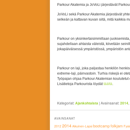
Parkour Akatemia ja JoVoLi järjestävät Parkou
JoVoLi sekä Parkour Akatemia järjestävät yhte
selkeän ja kattavan kuvan siitä, mitä kaikkia 
Parkour on yksinkertaisimmillaan juoksemista, 
sujahdellaan ahtaista väleistä, kiivetään seinill
jokapäiväisessä ympäristössä, ympäristön an
Parkour on laji, joka paljastaa henkilön henkise
extreme-laji, päinvastoin. Turhia riskejä ei ot
Työpajan ohjaa Parkour Akatemian koulutetut oh
Lisätietoja Parkourista löydät
täältä
.
Kategoriat:
Ajankohtaista
|
Avainsanat:
2014
,
AVAINSANAT
2014
bootcamp
folkjam
2012
Aikuinen-Lapsi
Fysi