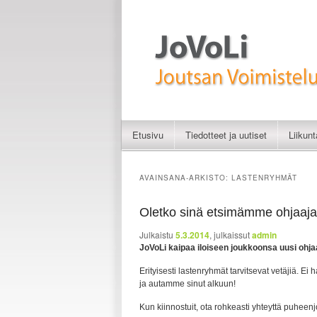
Liikunnan iloa
JoVoLi | Joutsan Vo
Etusivu
Tiedotteet ja uutiset
Liikun
Siirry sisältöön
Siirry toissijaiseen sisältöön
AVAINSANA-ARKISTO:
LASTENRYHMÄT
Oletko sinä etsimämme ohjaaj
Julkaistu
5.3.2014
, julkaissut
admin
JoVoLi kaipaa iloiseen joukkoonsa uusi ohja
Erityisesti lastenryhmät tarvitsevat vetäjiä. E
ja autamme sinut alkuun!
Kun kiinnostuit, ota rohkeasti yhteyttä puhe