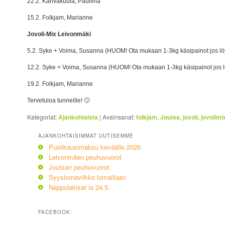
22.2. Kahvakuula, Pauliina
15.2. Folkjam, Marianne
Jovoli-Mix Leivonmäki
5.2. Syke + Voima, Susanna (HUOM! Ota mukaan 1-3kg käsipainot jos lö
12.2. Syke + Voima, Susanna (HUOM! Ota mukaan 1-3kg käsipainot jos l
19.2. Folkjam, Marianne
Tervetuloa tunneille! 🙂
Kategoriat:
Ajankohtaista
|
Avainsanat:
folkjam
,
Joutsa
,
jovoli
,
jovolimi
AJANKOHTAISIMMAT UUTISEMME
Puolikausimaksu keväälle 2026
Leivonmäen peuhuvuorot
Joutsan peuhuvuorot
Syyslomaviikko lomaillaan
Nappulakisat la 24.5.
FACEBOOK: