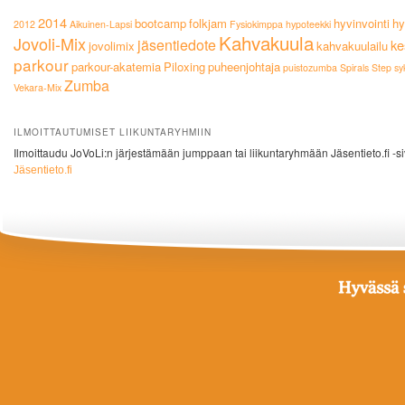
2014
bootcamp
folkjam
hyvinvointi
hy
2012
Aikuinen-Lapsi
Fysiokimppa
hypoteekki
Kahvakuula
Jovoli-Mix
jäsentiedote
ke
jovolimix
kahvakuulailu
parkour
parkour-akatemia
Piloxing
puheenjohtaja
puistozumba
Spirals
Step
sy
Zumba
Vekara-Mix
ILMOITTAUTUMISET LIIKUNTARYHMIIN
Ilmoittaudu JoVoLi:n järjestämään jumppaan tai liikuntaryhmään Jäsentieto.fi -si
Jäsentieto.fi