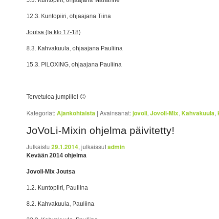
5.3. Kuntopiiri, ohjaajana Marianne
12.3. Kuntopiiri, ohjaajana Tiina
Joutsa (la klo 17-18)
8.3. Kahvakuula, ohjaajana Pauliina
15.3. PILOXING, ohjaajana Pauliina
Tervetuloa jumpille! 🙂
Kategoriat:
Ajankohtaista
|
Avainsanat:
jovoli
,
Jovoli-Mix
,
Kahvakuula
,
JoVoLi-Mixin ohjelma päivitetty!
Julkaistu
29.1.2014
, julkaissut
admin
Kevään 2014 ohjelma
Jovoli-Mix Joutsa
1.2. Kuntopiiri, Pauliina
8.2. Kahvakuula, Pauliina