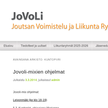
Liikunnan iloa
JoVoLi | Joutsan Voimistelu ja Liikunt
Siirry sisältöön
Siirry toissijaiseen sisältöön
Etusivu
Tiedotteet ja uutiset
Liikuntaryhmät 2025-2026
Jäsenedu
AVAINSANA-ARKISTO:
KUNTOPIIRI
Jovoli-mixien ohjelmat
Julkaistu
3.3.2014
, julkaissut
admin
Jovoli-mix ohjelmat:
Leivonmäki (ke klo 18-19)