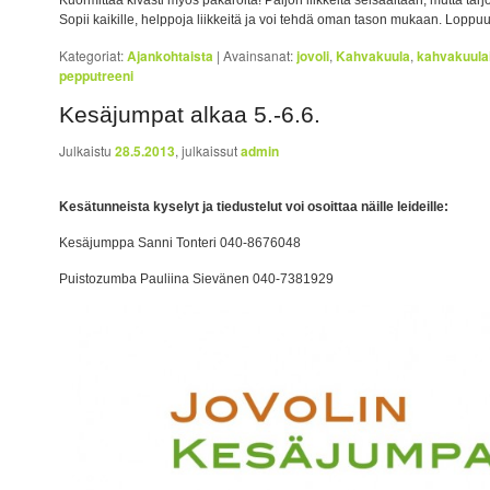
Sopii kaikille, helppoja liikkeitä ja voi tehdä oman tason mukaan. Loppu
Kategoriat:
Ajankohtaista
|
Avainsanat:
jovoli
,
Kahvakuula
,
kahvakuula
pepputreeni
Kesäjumpat alkaa 5.-6.6.
Julkaistu
28.5.2013
, julkaissut
admin
Kesätunneista kyselyt ja tiedustelut voi osoittaa näille leideille:
Kesäjumppa Sanni Tonteri 040-8676048
Puistozumba Pauliina Sievänen 040-7381929