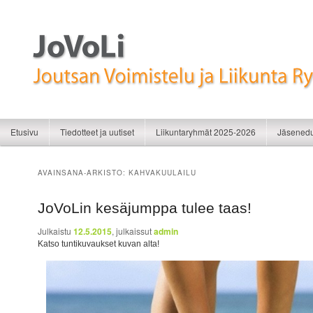
Liikunnan iloa
JoVoLi | Joutsan Voimistelu ja Liikunt
Siirry sisältöön
Siirry toissijaiseen sisältöön
Etusivu
Tiedotteet ja uutiset
Liikuntaryhmät 2025-2026
Jäsenedu
AVAINSANA-ARKISTO:
KAHVAKUULAILU
JoVoLin kesäjumppa tulee taas!
Julkaistu
12.5.2015
, julkaissut
admin
Katso tuntikuvaukset kuvan alta!