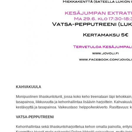
KAHVAKUULA
Monipuolinen lihaskuntotunti, jossa koko keho treenataan läpi tehokkain, fu
tasapainoa, liikkuvuutta ja kehonhallintaa lisäävin harjoittein. Kahvakuul
kestävyyttä ja tasapainoa. Vaikeustaso: helppo/keskiverto. Rasittavuus: 
VATSA-PEPPUTREENI
Kehonhallintaa sekä lihaskuntoharjoittelua kehon omalla painolla, erityises
Kuormittaa kivasti myös pakaroita! Paljon liikkeitä seisaaltaan, mutta tarj