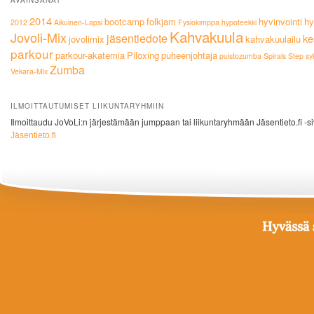
2014
bootcamp
folkjam
hyvinvointi
hy
2012
Aikuinen-Lapsi
Fysiokimppa
hypoteekki
Kahvakuula
Jovoli-Mix
jäsentiedote
ke
jovolimix
kahvakuulailu
parkour
parkour-akatemia
Piloxing
puheenjohtaja
puistozumba
Spirals
Step
sy
Zumba
Vekara-Mix
ILMOITTAUTUMISET LIIKUNTARYHMIIN
Ilmoittaudu JoVoLi:n järjestämään jumppaan tai liikuntaryhmään Jäsentieto.fi -si
Jäsentieto.fi