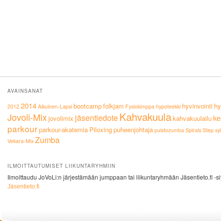
AVAINSANAT
2014
bootcamp
folkjam
hyvinvointi
hy
2012
Aikuinen-Lapsi
Fysiokimppa
hypoteekki
Kahvakuula
Jovoli-Mix
jäsentiedote
ke
jovolimix
kahvakuulailu
parkour
parkour-akatemia
Piloxing
puheenjohtaja
puistozumba
Spirals
Step
sy
Zumba
Vekara-Mix
ILMOITTAUTUMISET LIIKUNTARYHMIIN
Ilmoittaudu JoVoLi:n järjestämään jumppaan tai liikuntaryhmään Jäsentieto.fi -si
Jäsentieto.fi