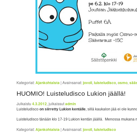
Kategoriat:
Ajankohtaista
|
Avainsanat:
jovoli
,
luisteludisco
,
osmo
,
sää
HUOMIO! Luisteludisco Lukion jäällä!
Julkaistu
4.3.2012
, julkaissut
admin
Luisteludisco
on siirretty Lukion kentälle
, sillä kaukalon jää ei ole kunn
Luisteludisco tänään klo 17-19 Lukion kentän jäällä. Menossa mukana
Kategoriat:
Ajankohtaista
|
Avainsanat:
jovoli
,
luisteludisco