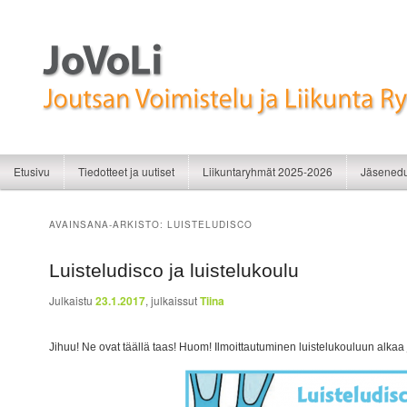
Liikunnan iloa
JoVoLi | Joutsan Voimistelu ja Liikunt
Siirry sisältöön
Siirry toissijaiseen sisältöön
Etusivu
Tiedotteet ja uutiset
Liikuntaryhmät 2025-2026
Jäsenedu
AVAINSANA-ARKISTO:
LUISTELUDISCO
Luisteludisco ja luistelukoulu
Julkaistu
23.1.2017
, julkaissut
Tiina
Jihuu! Ne ovat täällä taas! Huom! Ilmoittautuminen luistelukouluun alkaa j