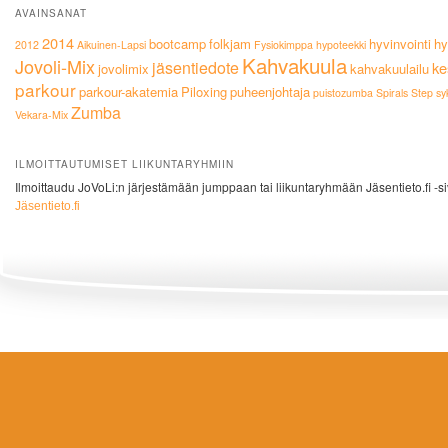
AVAINSANAT
2014
bootcamp
folkjam
hyvinvointi
hy
2012
Aikuinen-Lapsi
Fysiokimppa
hypoteekki
Kahvakuula
Jovoli-Mix
jäsentiedote
ke
jovolimix
kahvakuulailu
parkour
parkour-akatemia
Piloxing
puheenjohtaja
puistozumba
Spirals
Step
sy
Zumba
Vekara-Mix
ILMOITTAUTUMISET LIIKUNTARYHMIIN
Ilmoittaudu JoVoLi:n järjestämään jumppaan tai liikuntaryhmään Jäsentieto.fi -si
Jäsentieto.fi