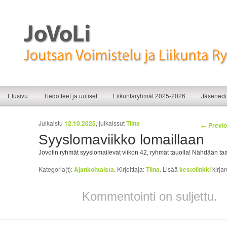
Liikunnan iloa
JoVoLi | Joutsan Voimistelu ja Liikunt
Siirry sisältöön
Siirry toissijaiseen sisältöön
Etusivu
Tiedotteet ja uutiset
Liikuntaryhmät 2025-2026
Jäsenedu
Artikkelien selaus
Julkaistu
12.10.2025
, julkaissut
Tiina
←
Previo
Syyslomaviikko lomaillaan
Jovolin ryhmät syyslomailevat viikon 42, ryhmät tauolla! Nähdään taa
Kategoria(t):
Ajankohtaista
. Kirjoittaja:
Tiina
. Lisää
kestolinkki
kirja
Kommentointi on suljettu.