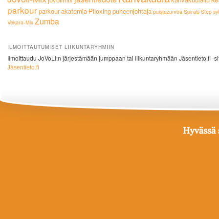
parkour
parkour-akatemia
Piloxing
puheenjohtaja
puistozumba
Spirals
Step
sy
Zumba
Vekara-Mix
ILMOITTAUTUMISET LIIKUNTARYHMIIN
Ilmoittaudu JoVoLi:n järjestämään jumppaan tai liikuntaryhmään Jäsentieto.fi -si
Jäsentieto.fi