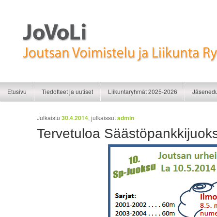
Liikunnan iloa
JoVoLi | Joutsan Voimistelu ja Liikunt
Siirry sisältöön
Siirry toissijaiseen sisältöön
Etusivu
Tiedotteet ja uutiset
Liikuntaryhmät 2025-2026
Jäsenedu
Artikkelien selaus
Julkaistu
30.4.2014
, julkaissut
admin
Tervetuloa Säästöpankkijuoks