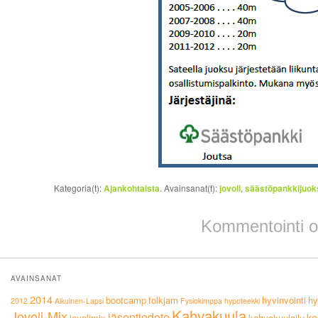
Kategoria(t):
Ajankohtaista
. Avainsanat(t):
jovoli
,
säästöpankkijuok
Kommentointi on
AVAINSANAT
2014
bootcamp
folkjam
hyvinvointi
hy
2012
Aikuinen-Lapsi
Fysiokimppa
hypoteekki
Kahvakuula
Jovoli-Mix
jäsentiedote
ke
jovolimix
kahvakuulailu