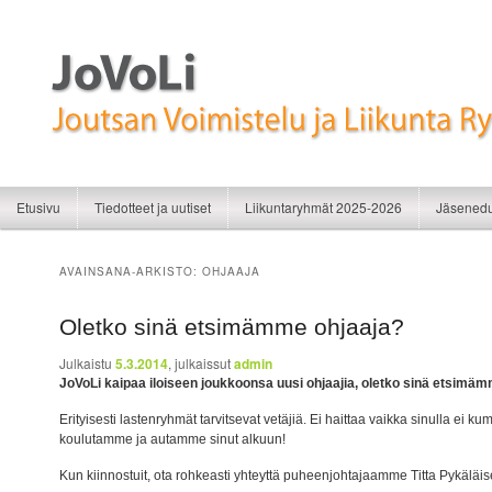
Liikunnan iloa
JoVoLi | Joutsan Voimistelu ja Liikunt
Siirry sisältöön
Siirry toissijaiseen sisältöön
Etusivu
Tiedotteet ja uutiset
Liikuntaryhmät 2025-2026
Jäsenedu
AVAINSANA-ARKISTO:
OHJAAJA
Oletko sinä etsimämme ohjaaja?
Julkaistu
5.3.2014
, julkaissut
admin
JoVoLi kaipaa iloiseen joukkoonsa uusi ohjaajia, oletko sinä etsimä
Erityisesti lastenryhmät tarvitsevat vetäjiä. Ei haittaa vaikka sinulla ei 
koulutamme ja autamme sinut alkuun!
Kun kiinnostuit, ota rohkeasti yhteyttä puheenjohtajaamme Titta Pykäl