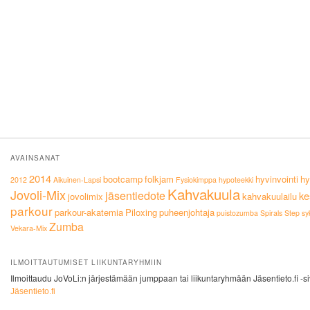
AVAINSANAT
2014
bootcamp
folkjam
hyvinvointi
hy
2012
Aikuinen-Lapsi
Fysiokimppa
hypoteekki
Kahvakuula
Jovoli-Mix
jäsentiedote
ke
jovolimix
kahvakuulailu
parkour
parkour-akatemia
Piloxing
puheenjohtaja
puistozumba
Spirals
Step
sy
Zumba
Vekara-Mix
ILMOITTAUTUMISET LIIKUNTARYHMIIN
Ilmoittaudu JoVoLi:n järjestämään jumppaan tai liikuntaryhmään Jäsentieto.fi -si
Jäsentieto.fi