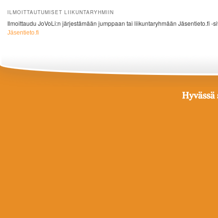
ILMOITTAUTUMISET LIIKUNTARYHMIIN
Ilmoittaudu JoVoLi:n järjestämään jumppaan tai liikuntaryhmään Jäsentieto.fi -si
Jäsentieto.fi