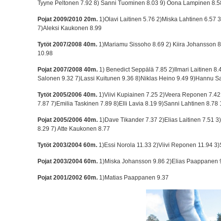
Tyyne Peltonen 7.92 8) Sanni Tuominen 8.03 9) Oona Lampinen 8.5
Pojat 2009/2010 20m.
1)Olavi Laitinen 5.76 2)Miska Lahtinen 6.57 
7)Aleksi Kaukonen 8.99
Tytöt 2007/2008 40m.
1)Mariamu Sissoho 8.69 2) Kiira Johansson 8.
10.98
Pojat 2007/2008 40m.
1) Benedict Seppälä 7.85 2)Ilmari Laitinen 8
Salonen 9.32 7)Lassi Kuitunen 9.36 8)Niklas Heino 9.49 9)Hannu Sa
Tytöt 2005/2006 40m.
1)Viivi Kupiainen 7.25 2)Veera Reponen 7.42
7.87 7)Emilia Taskinen 7.89 8)Elli Lavia 8.19 9)Sanni Lahtinen 8.78
Pojat 2005/2006 40m.
1)Dave Tikander 7.37 2)Elias Laitinen 7.51 3
8.29 7) Atte Kaukonen 8.77
Tytöt 2003/2004 60m.
1)Essi Norola 11.33 2)Viivi Reponen 11.94 3
Pojat 2003/2004 60m.
1)Miska Johansson 9.86 2)Elias Paappanen 9.
Pojat 2001/2002 60m.
1)Matias Paappanen 9.37