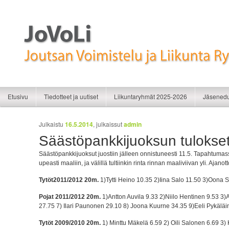
Liikunnan iloa
JoVoLi | Joutsan Voimistelu ja Liikunt
Siirry sisältöön
Siirry toissijaiseen sisältöön
Etusivu
Tiedotteet ja uutiset
Liikuntaryhmät 2025-2026
Jäsenedu
Artikkelien selaus
Julkaistu
16.5.2014
, julkaissut
admin
Säästöpankkijuoksun tulokse
Säästöpankkijuoksut juostiin jälleen onnistuneesti 11.5. Tapahtumass
upeasti maaliin, ja välillä tultiinkin rinta rinnan maaliviivan yli. Aj
Tytöt2011/2012 20m.
1)Tytti Heino 10.35 2)Iina Salo 11.50 3)Oona 
Pojat 2011/2012 20m.
1)Antton Auvila 9.33 2)Niilo Hentinen 9.53 3
27.75 7) Ilari Paunonen 29.10 8) Joona Kuurne 34.35 9)Eeli Pykälä
Tytöt 2009/2010 20m.
1) Minttu Mäkelä 6.59 2) Oili Salonen 6.69 3) 