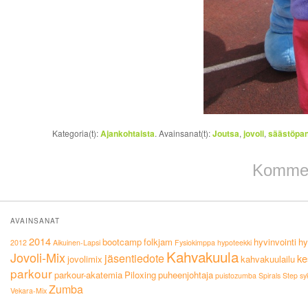
Kategoria(t):
Ajankohtaista
. Avainsanat(t):
Joutsa
,
jovoli
,
säästöpan
Komment
AVAINSANAT
2014
bootcamp
folkjam
hyvinvointi
hy
2012
Aikuinen-Lapsi
Fysiokimppa
hypoteekki
Kahvakuula
Jovoli-Mix
jäsentiedote
ke
jovolimix
kahvakuulailu
parkour
parkour-akatemia
Piloxing
puheenjohtaja
puistozumba
Spirals
Step
sy
Zumba
Vekara-Mix