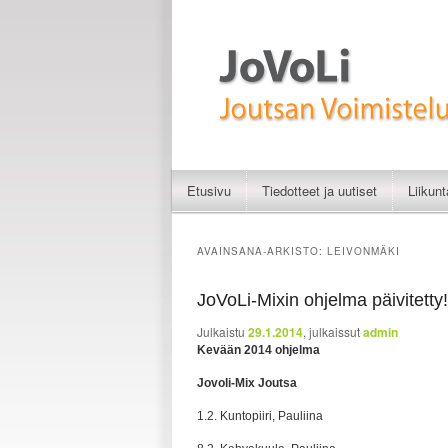
Liikunnan iloa
JoVoLi | Joutsan Vo
Etusivu
Tiedotteet ja uutiset
Liikun
Siirry sisältöön
Siirry toissijaiseen sisältöön
AVAINSANA-ARKISTO:
LEIVONMÄKI
JoVoLi-Mixin ohjelma päivitetty!
Julkaistu
29.1.2014
, julkaissut
admin
Kevään 2014 ohjelma
Jovoli-Mix Joutsa
1.2. Kuntopiiri, Pauliina