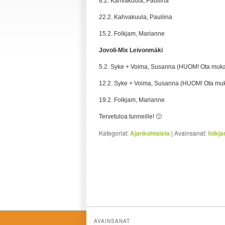
8.2. Kahvakuula, Pauliina
22.2. Kahvakuula, Pauliina
15.2. Folkjam, Marianne
Jovoli-Mix Leivonmäki
5.2. Syke + Voima, Susanna (HUOM! Ota mukaa
12.2. Syke + Voima, Susanna (HUOM! Ota muka
19.2. Folkjam, Marianne
Tervetuloa tunneille! 🙂
Kategoriat:
Ajankohtaista
|
Avainsanat:
folkj
AVAINSANAT