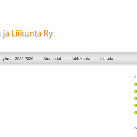
imistelu ja Liikunta Ry
taryhmät 2025-2026
Jäsenedut
Johtokunta
Historia
A
F