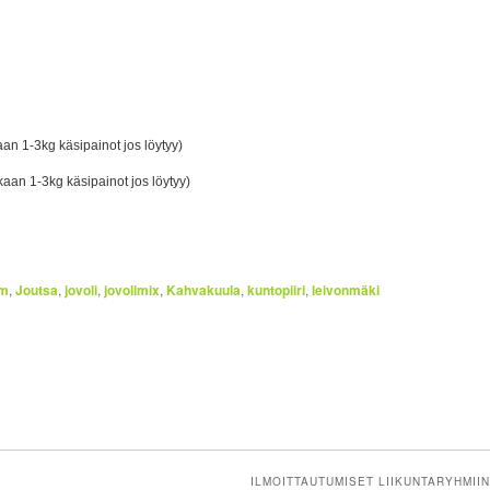
n 1-3kg käsipainot jos löytyy)
an 1-3kg käsipainot jos löytyy)
am
,
Joutsa
,
jovoli
,
jovolimix
,
Kahvakuula
,
kuntopiiri
,
leivonmäki
ILMOITTAUTUMISET LIIKUNTARYHMIIN