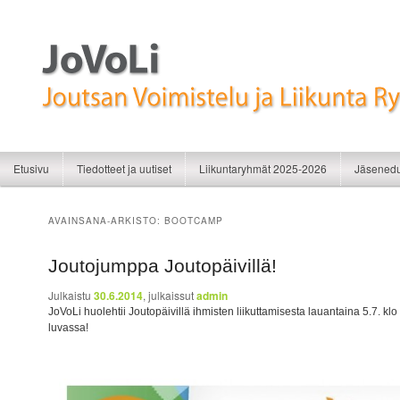
Liikunnan iloa
JoVoLi | Joutsan Voimistelu ja Liikunt
Siirry sisältöön
Siirry toissijaiseen sisältöön
Etusivu
Tiedotteet ja uutiset
Liikuntaryhmät 2025-2026
Jäsenedu
AVAINSANA-ARKISTO:
BOOTCAMP
Joutojumppa Joutopäivillä!
Julkaistu
30.6.2014
, julkaissut
admin
JoVoLi huolehtii Joutopäivillä ihmisten liikuttamisesta lauantaina 5.7. kl
luvassa!