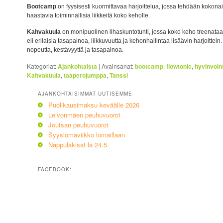
Bootcamp
on fyysisesti kuormittavaa harjoittelua, jossa tehdään kokona
haastavia toiminnallisia liikkeitä koko keholle.
Kahvakuula
on monipuolinen lihaskuntotunti, jossa koko keho treenataan 
eli erilaisia tasapainoa, liikkuvuutta ja kehonhallintaa lisäävin harjoittei
nopeutta, kestävyyttä ja tasapainoa.
Kategoriat:
Ajankohtaista
|
Avainsanat:
bootcamp
,
flowtonic
,
hyvinvoint
Kahvakuula
,
taaperojumppa
,
Tanssi
AJANKOHTAISIMMAT UUTISEMME
Puolikausimaksu keväälle 2026
Leivonmäen peuhuvuorot
Joutsan peuhuvuorot
Syyslomaviikko lomaillaan
Nappulakisat la 24.5.
FACEBOOK: