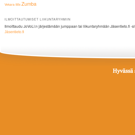
Zumba
Vekara-Mix
ILMOITTAUTUMISET LIIKUNTARYHMIIN
Ilmoittaudu JoVoLi:n järjestämään jumppaan tai liikuntaryhmään Jäsentieto.fi -si
Jäsentieto.fi