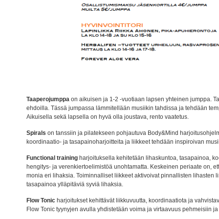
Taaperojumppa
on aikuisen ja 1-2 -vuotiaan lapsen yhteinen jumppa.
ehdoilla. Tässä jumpassa lämmitellään musiikin tahdissa ja tehdään tem
Aikuisella sekä lapsella on hyvä olla joustava, rento vaatetus.
Spirals
on tanssiin ja pilatekseen pohjautuva Body&Mind harjoitusohjelma
koordinaatio- ja tasapainoharjoitteita ja liikkeet tehdään inspiroivan musi
Functional training
harjoituksella kehitetään lihaskuntoa, tasapainoa, ko
hengitys- ja verenkiertoelimistöä unohtamatta. Keskeinen periaate on, ett
monia eri lihaksia. Toiminnalliset liikkeet aktivoivat pinnallisten lihasten 
tasapainoa ylläpitäviä syviä lihaksia.
Flow Tonic
harjoitukset kehittävät liikkuvuutta, koordinaatiota ja vahvistav
Flow Tonic tyynyjen avulla yhdistetään voima ja virtaavuus pehmeisiin ja li