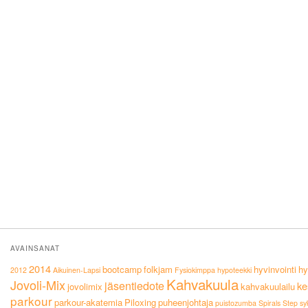
AVAINSANAT
2014
bootcamp
folkjam
hyvinvointi
hy
2012
Aikuinen-Lapsi
Fysiokimppa
hypoteekki
Kahvakuula
Jovoli-Mix
jäsentiedote
ke
jovolimix
kahvakuulailu
parkour
parkour-akatemia
Piloxing
puheenjohtaja
puistozumba
Spirals
Step
sy