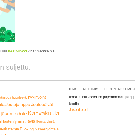
Lisää
kestolinkki
kirjanmerkkeihisi.
 suljettu.
ILMOITTAUTUMISET LIIKUNTARYHMIIN
hyvinvointi
Ilmoittaudu JoVoLi:n järjestämään jumppa
okimppa
hypoteekki
nta
Joutojumppa
Joutopäivät
kautta.
Jäsentieto.fi
Kahvakuula
jäsentiedote
lavis
ri
lastenryhmät
liikuntaryhmät
ur-akatemia
Piloxing
puheenjohtaja