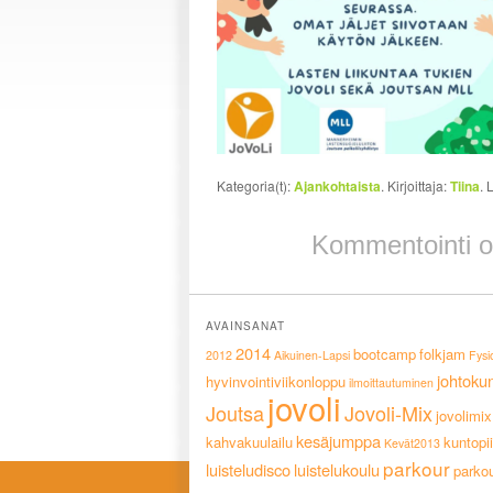
Kategoria(t):
Ajankohtaista
. Kirjoittaja:
Tiina
. 
Kommentointi on
AVAINSANAT
2014
bootcamp
folkjam
2012
Aikuinen-Lapsi
Fysi
johtoku
hyvinvointiviikonloppu
ilmoittautuminen
jovoli
Joutsa
Jovoli-Mix
jovolimix
kesäjumppa
kahvakuulailu
kuntopii
Kevät2013
parkour
luisteludisco
luistelukoulu
parko