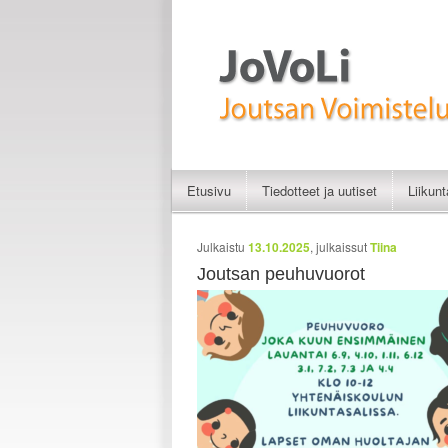
Liikunnan iloa
JoVoLi | Joutsan Vo
Etusivu
Tiedotteet ja uutiset
Liikun
Siirry sisältöön
Siirry toissijaiseen sisältöön
Artikkelien selaus
Julkaistu
13.10.2025
, julkaissut
Tiina
Joutsan peuhuvuorot