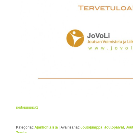
joutojumppa2
Kategoriat:
Ajankohtaista
|
Avainsanat:
Joutojumppa
,
Joutopäivät
,
Jou
Zumba