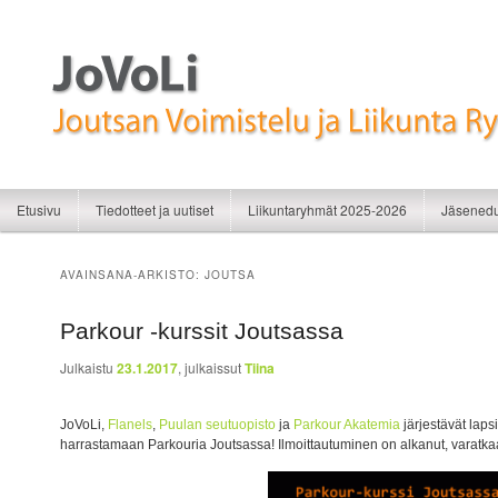
Liikunnan iloa
JoVoLi | Joutsan Voimistelu ja Liikunt
Siirry sisältöön
Siirry toissijaiseen sisältöön
Etusivu
Tiedotteet ja uutiset
Liikuntaryhmät 2025-2026
Jäsenedu
AVAINSANA-ARKISTO:
JOUTSA
Parkour -kurssit Joutsassa
Julkaistu
23.1.2017
, julkaissut
Tiina
JoVoLi,
Flanels
,
Puulan seutuopisto
ja
Parkour Akatemia
järjestävät lap
harrastamaan Parkouria Joutsassa! Ilmoittautuminen on alkanut, varatka