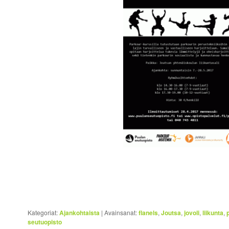
Kategoriat:
Ajankohtaista
|
Avainsanat:
flanels
,
Joutsa
,
jovoli
,
liikunta
,
seutuopisto