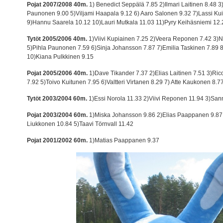
Pojat 2007/2008 40m.
1) Benedict Seppälä 7.85 2)Ilmari Laitinen 8.48 
Paunonen 9.00 5)Viljami Haapala 9.12 6) Aaro Salonen 9.32 7)Lassi Kui
9)Hannu Saarela 10.12 10)Lauri Mutkala 11.03 11)Pyry Keihäsniemi 12.
Tytöt 2005/2006 40m.
1)Viivi Kupiainen 7.25 2)Veera Reponen 7.42 3)N
5)Pihla Paunonen 7.59 6)Sinja Johansson 7.87 7)Emilia Taskinen 7.89 8)
10)Kiana Pulkkinen 9.15
Pojat 2005/2006 40m.
1)Dave Tikander 7.37 2)Elias Laitinen 7.51 3)Ri
7.92 5)Toivo Kuitunen 7.95 6)Valtteri Virtanen 8.29 7) Atte Kaukonen 8.7
Tytöt 2003/2004 60m.
1)Essi Norola 11.33 2)Viivi Reponen 11.94 3)San
Pojat 2003/2004 60m.
1)Miska Johansson 9.86 2)Elias Paappanen 9.87 
Liukkonen 10.84 5)Taavi Törnvall 11.42
Pojat 2001/2002 60m.
1)Matias Paappanen 9.37