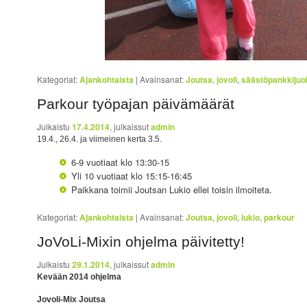
Kategoriat:
Ajankohtaista
|
Avainsanat:
Joutsa
,
jovoli
,
säästöpankkiju
Parkour työpajan päivämäärät
Julkaistu
17.4.2014
, julkaissut
admin
19.4., 26.4. ja viimeinen kerta 3.5.
6-9 vuotiaat klo 13:30-15
Yli 10 vuotiaat klo 15:15-16:45
Paikkana toimii Joutsan Lukio ellei toisin ilmoiteta.
Kategoriat:
Ajankohtaista
|
Avainsanat:
Joutsa
,
jovoli
,
lukio
,
parkour
JoVoLi-Mixin ohjelma päivitetty!
Julkaistu
29.1.2014
, julkaissut
admin
Kevään 2014 ohjelma
Jovoli-Mix Joutsa