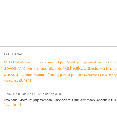
AVAINSANAT
2014
bootcamp
folkjam
hyvinvointi
hy
2012
Aikuinen-Lapsi
Fysiokimppa
hypoteekki
Kahvakuula
Jovoli-Mix
jäsentiedote
ke
jovolimix
kahvakuulailu
parkour
parkour-akatemia
Piloxing
puheenjohtaja
puistozumba
Spirals
Step
sy
Zumba
Vekara-Mix
ILMOITTAUTUMISET LIIKUNTARYHMIIN
Ilmoittaudu JoVoLi:n järjestämään jumppaan tai liikuntaryhmään Jäsentieto.fi -si
Jäsentieto.fi