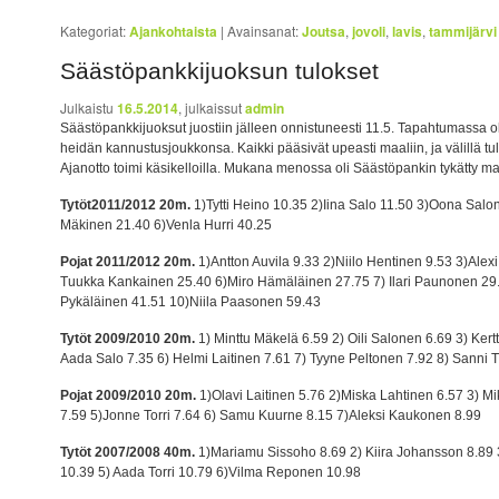
Kategoriat:
Ajankohtaista
|
Avainsanat:
Joutsa
,
jovoli
,
lavis
,
tammijärvi
Säästöpankkijuoksun tulokset
Julkaistu
16.5.2014
, julkaissut
admin
Säästöpankkijuoksut juostiin jälleen onnistuneesti 11.5. Tapahtumassa oli
heidän kannustusjoukkonsa. Kaikki pääsivät upeasti maaliin, ja välillä tulti
Ajanotto toimi käsikelloilla. Mukana menossa oli Säästöpankin tykätty ma
Tytöt2011/2012 20m.
1)Tytti Heino 10.35 2)Iina Salo 11.50 3)Oona Salo
Mäkinen 21.40 6)Venla Hurri 40.25
Pojat 2011/2012 20m.
1)Antton Auvila 9.33 2)Niilo Hentinen 9.53 3)Alex
Tuukka Kankainen 25.40 6)Miro Hämäläinen 27.75 7) Ilari Paunonen 29.
Pykäläinen 41.51 10)Niila Paasonen 59.43
Tytöt 2009/2010 20m.
1) Minttu Mäkelä 6.59 2) Oili Salonen 6.69 3) Kertt
Aada Salo 7.35 6) Helmi Laitinen 7.61 7) Tyyne Peltonen 7.92 8) Sann
Pojat 2009/2010 20m.
1)Olavi Laitinen 5.76 2)Miska Lahtinen 6.57 3) M
7.59 5)Jonne Torri 7.64 6) Samu Kuurne 8.15 7)Aleksi Kaukonen 8.99
Tytöt 2007/2008 40m.
1)Mariamu Sissoho 8.69 2) Kiira Johansson 8.89 
10.39 5) Aada Torri 10.79 6)Vilma Reponen 10.98