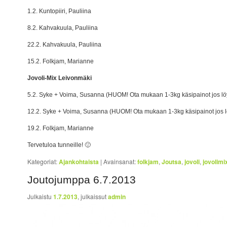
1.2. Kuntopiiri, Pauliina
8.2. Kahvakuula, Pauliina
22.2. Kahvakuula, Pauliina
15.2. Folkjam, Marianne
Jovoli-Mix Leivonmäki
5.2. Syke + Voima, Susanna (HUOM! Ota mukaan 1-3kg käsipainot jos lö
12.2. Syke + Voima, Susanna (HUOM! Ota mukaan 1-3kg käsipainot jos l
19.2. Folkjam, Marianne
Tervetuloa tunneille! 🙂
Kategoriat:
Ajankohtaista
|
Avainsanat:
folkjam
,
Joutsa
,
jovoli
,
jovolimi
Joutojumppa 6.7.2013
Julkaistu
1.7.2013
, julkaissut
admin