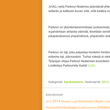
JoVoLi sekä Parkour Akatemia järjestävät yhte
selkeän ja kattavan kuvan siitä, mitä kaikkia 
Parkour on yksinkertaisimmillaan juoksemista, 
sujahdellaan ahtaista väleistä, kiivetään seinill
jokapäiväisessä ympäristössä, ympäristön an
Parkour on laji, joka paljastaa henkilön henkise
extreme-laji, päinvastoin. Turhia riskejä ei ot
Työpajan ohjaa Parkour Akatemian koulutetut oh
Lisätietoja Parkourista löydät
täältä
.
Kategoriat:
Ajankohtaista
|
Avainsanat:
2014
,
AVAINSANAT
2014
bootcamp
folkjam
2012
Aikuinen-Lapsi
Fysi
johtoku
hyvinvointiviikonloppu
ilmoittautuminen