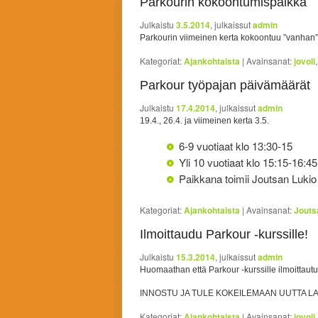
Parkourin kokoontumispaikka
Julkaistu
3.5.2014
, julkaissut
admin
Parkourin viimeinen kerta kokoontuu ”vanhan” 
Kategoriat:
Ajankohtaista
|
Avainsanat:
jovoli
Parkour työpajan päivämäärät
Julkaistu
17.4.2014
, julkaissut
admin
19.4., 26.4. ja viimeinen kerta 3.5.
6-9 vuotiaat klo 13:30-15
Yli 10 vuotiaat klo 15:15-16:45
Paikkana toimii Joutsan Lukio el
Kategoriat:
Ajankohtaista
|
Avainsanat:
Jouts
Ilmoittaudu Parkour -kurssille!
Julkaistu
15.3.2014
, julkaissut
admin
Huomaathan että Parkour -kurssille ilmoittaut
INNOSTU JA TULE KOKEILEMAAN UUTTA LA
Kategoriat:
Ajankohtaista
|
Avainsanat:
jovoli