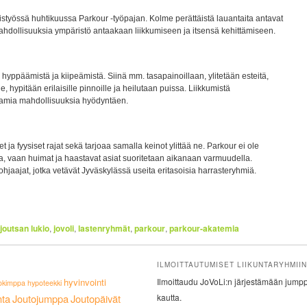
istyössä huhtikuussa Parkour -työpajan. Kolme perättäistä lauantaita antavat
mahdollisuuksia ympäristö antaakaan liikkumiseen ja itsensä kehittämiseen.
hyppäämistä ja kiipeämistä. Siinä mm. tasapainoillaan, ylitetään esteitä,
e, hypitään erilaisille pinnoille ja heilutaan puissa. Liikkumistä
tamia mahdollisuuksia hyödyntäen.
t ja fyysiset rajat sekä tarjoaa samalla keinot ylittää ne. Parkour ei ole
eta, vaan huimat ja haastavat asiat suoritetaan aikanaan varmuudella.
jaajat, jotka vetävät Jyväskylässä useita eritasoisia harrasteryhmiä.
joutsan lukio
,
jovoli
,
lastenryhmät
,
parkour
,
parkour-akatemia
ILMOITTAUTUMISET LIIKUNTARYHMIIN
hyvinvointi
Ilmoittaudu JoVoLi:n järjestämään jumppa
okimppa
hypoteekki
nta
Joutojumppa
Joutopäivät
kautta.