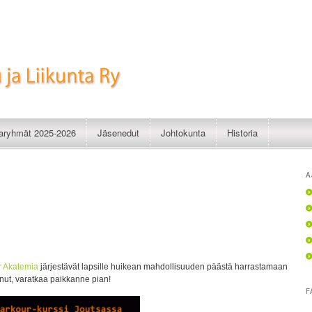
imistelu ja Liikunta Ry
taryhmät 2025-2026
Jäsenedut
Johtokunta
Historia
A
r Akatemia
järjestävät lapsille huikean mahdollisuuden päästä harrastamaan
nut, varatkaa paikkanne pian!
F