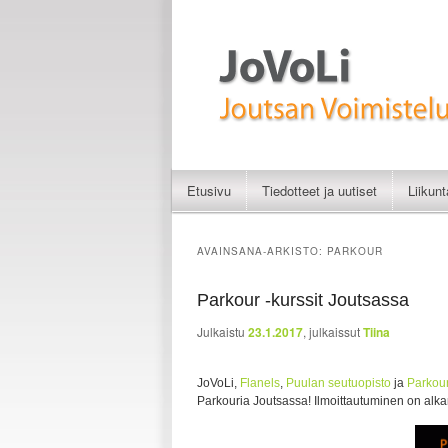
Liikunnan iloa
JoVoLi | Joutsan Vo
Etusivu
Tiedotteet ja uutiset
Liikun
Siirry sisältöön
Siirry toissijaiseen sisältöön
AVAINSANA-ARKISTO:
PARKOUR
Parkour -kurssit Joutsassa
Julkaistu
23.1.2017
, julkaissut
Tiina
JoVoLi,
Flanels
,
Puulan seutuopisto
ja
Parkou
Parkouria Joutsassa! Ilmoittautuminen on alka