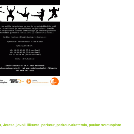
s
,
Joutsa
,
jovoli
,
liikunta
,
parkour
,
parkour-akatemia
,
puulan seutuopisto