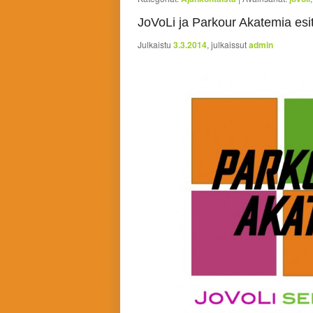
JoVoLi ja Parkour Akatemia esit
Julkaistu
3.3.2014
, julkaissut
admin