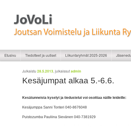
Liikunnan iloa
JoVoLi | Joutsan Voimistelu ja Liikunt
Siirry sisältöön
Siirry toissijaiseen sisältöön
Etusivu
Tiedotteet ja uutiset
Liikuntaryhmät 2025-2026
Jäsenedu
Artikkelien selaus
Julkaistu
28.5.2013
, julkaissut
admin
Kesäjumpat alkaa 5.-6.6.
Kesätunneista kyselyt ja tiedustelut voi osoittaa näille leideille:
Kesäjumppa Sanni Tonteri 040-8676048
Puistozumba Pauliina Sievänen 040-7381929