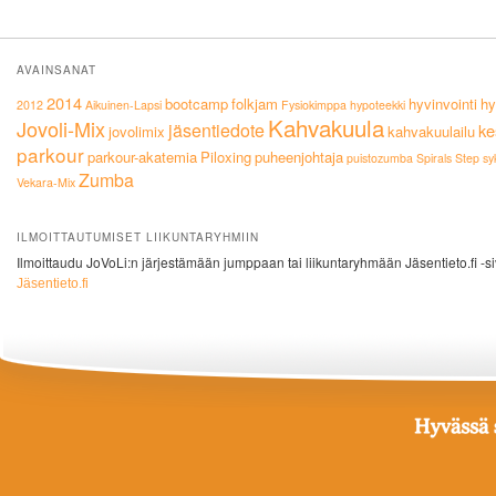
AVAINSANAT
2014
bootcamp
folkjam
hyvinvointi
hy
2012
Aikuinen-Lapsi
Fysiokimppa
hypoteekki
Kahvakuula
Jovoli-Mix
jäsentiedote
ke
jovolimix
kahvakuulailu
parkour
parkour-akatemia
Piloxing
puheenjohtaja
puistozumba
Spirals
Step
sy
Zumba
Vekara-Mix
ILMOITTAUTUMISET LIIKUNTARYHMIIN
Ilmoittaudu JoVoLi:n järjestämään jumppaan tai liikuntaryhmään Jäsentieto.fi -si
Jäsentieto.fi