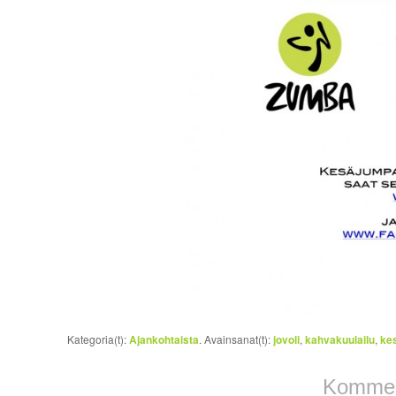
Kategoria(t):
Ajankohtaista
. Avainsanat(t):
jovoli
,
kahvakuulailu
,
ke
Komment