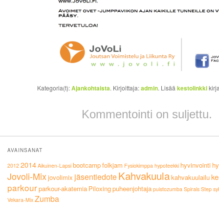
Kategoria(t):
Ajankohtaista
. Kirjoittaja:
admin
. Lisää
kestolinkki
kirj
Kommentointi on suljettu.
AVAINSANAT
2014
bootcamp
folkjam
hyvinvointi
hy
2012
Aikuinen-Lapsi
Fysiokimppa
hypoteekki
Kahvakuula
Jovoli-Mix
jäsentiedote
ke
jovolimix
kahvakuulailu
parkour
parkour-akatemia
Piloxing
puheenjohtaja
puistozumba
Spirals
Step
sy
Zumba
Vekara-Mix