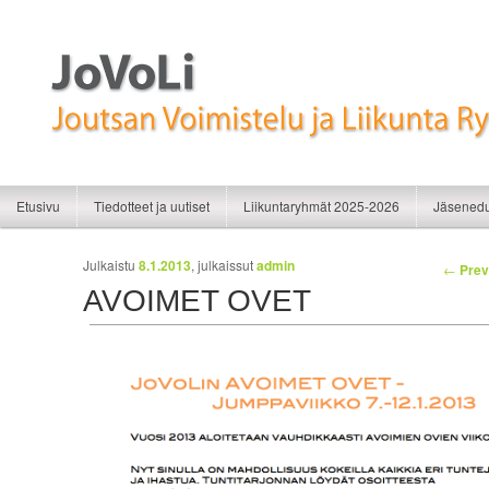
Liikunnan iloa
JoVoLi | Joutsan Voimistelu ja Liikunt
Siirry sisältöön
Siirry toissijaiseen sisältöön
Etusivu
Tiedotteet ja uutiset
Liikuntaryhmät 2025-2026
Jäsenedu
Artikkelien selaus
Julkaistu
8.1.2013
, julkaissut
admin
←
Prev
AVOIMET OVET