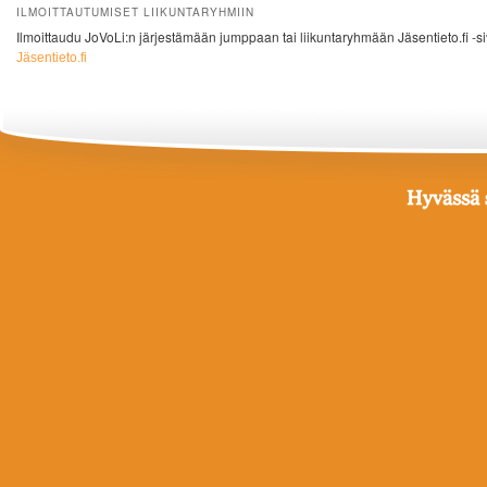
ILMOITTAUTUMISET LIIKUNTARYHMIIN
Ilmoittaudu JoVoLi:n järjestämään jumppaan tai liikuntaryhmään Jäsentieto.fi -si
Jäsentieto.fi