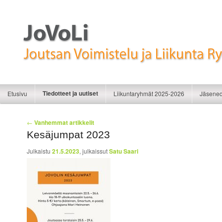
Liikunnan iloa
JoVoLi | Joutsan Voimistelu ja Liikunt
Tiedotteet ja uutiset
Siirry sisältöön
Siirry toissijaiseen sisältöön
Etusivu
Liikuntaryhmät 2025-2026
Jäsened
Artikkelien selaus
←
Vanhemmat artikkelit
Kesäjumpat 2023
Julkaistu
21.5.2023
, julkaissut
Satu Saari