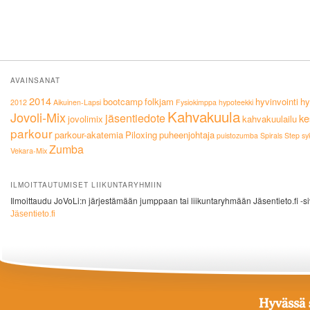
AVAINSANAT
2014
bootcamp
folkjam
hyvinvointi
hy
2012
Aikuinen-Lapsi
Fysiokimppa
hypoteekki
Kahvakuula
Jovoli-Mix
jäsentiedote
ke
jovolimix
kahvakuulailu
parkour
parkour-akatemia
Piloxing
puheenjohtaja
puistozumba
Spirals
Step
sy
Zumba
Vekara-Mix
ILMOITTAUTUMISET LIIKUNTARYHMIIN
Ilmoittaudu JoVoLi:n järjestämään jumppaan tai liikuntaryhmään Jäsentieto.fi -si
Jäsentieto.fi