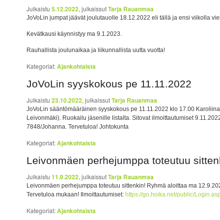
Julkaistu
5.12.2022
, julkaissut
Tarja Rauanmaa
JoVoLin jumpat jäävät joulutauolle 18.12.2022 eli tällä ja ensi viikolla vi
Kevätkausi käynnistyy ma 9.1.2023.
Rauhallista joulunaikaa ja liikunnallista uutta vuotta!
Kategoriat:
Ajankohtaista
JoVoLin syyskokous pe 11.11.2022
Julkaistu
23.10.2022
, julkaissut
Tarja Rauanmaa
JoVoLin sääntömääräinen syyskokous pe 11.11.2022 klo 17.00 Karoliinan
Leivonmäki). Ruokailu jäsenille listalta. Sitovat ilmoittautumiset 9.11.
7848/Johanna. Tervetuloa! Johtokunta
Kategoriat:
Ajankohtaista
Leivonmäen perhejumppa toteutuu sitten
Julkaistu
11.9.2022
, julkaissut
Tarja Rauanmaa
Leivonmäen perhejumppa toteutuu sittenkin! Ryhmä aloittaa ma 12.9.202
Tervetuloa mukaan! Ilmoittautumiset:
https://go.hoika.net/public/Login
Kategoriat:
Ajankohtaista