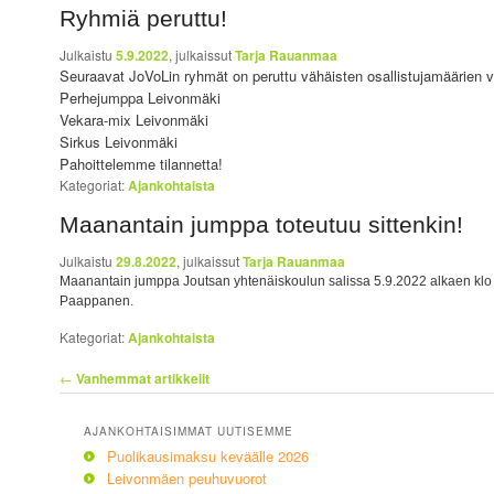
Ryhmiä peruttu!
Julkaistu
5.9.2022
, julkaissut
Tarja Rauanmaa
Seuraavat JoVoLin ryhmät on peruttu vähäisten osallistujamäärien v
Perhejumppa Leivonmäki
Vekara-mix Leivonmäki
Sirkus Leivonmäki
Pahoittelemme tilannetta!
Kategoriat:
Ajankohtaista
Maanantain jumppa toteutuu sittenkin!
Julkaistu
29.8.2022
, julkaissut
Tarja Rauanmaa
Maanantain jumppa Joutsan yhtenäiskoulun salissa 5.9.2022 alkaen klo 
Paappanen.
Kategoriat:
Ajankohtaista
Artikkelien selaus
←
Vanhemmat artikkelit
AJANKOHTAISIMMAT UUTISEMME
Puolikausimaksu keväälle 2026
Leivonmäen peuhuvuorot