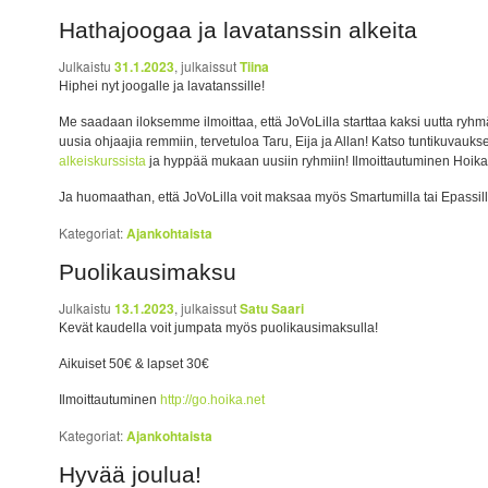
Hathajoogaa ja lavatanssin alkeita
Julkaistu
31.1.2023
, julkaissut
Tiina
Hiphei nyt joogalle ja lavatanssille!
Me saadaan iloksemme ilmoittaa, että JoVoLilla starttaa kaksi uutta ryh
uusia ohjaajia remmiin, tervetuloa Taru, Eija ja Allan! Katso tuntikuvauks
alkeiskurssista
ja hyppää mukaan uusiin ryhmiin! Ilmoittautuminen Hoikass
Ja huomaathan, että JoVoLilla voit maksaa myös Smartumilla tai Epassill
Kategoriat:
Ajankohtaista
Puolikausimaksu
Julkaistu
13.1.2023
, julkaissut
Satu Saari
Kevät kaudella voit jumpata myös puolikausimaksulla!
Aikuiset 50€ & lapset 30€
Ilmoittautuminen
http://go.hoika.net
Kategoriat:
Ajankohtaista
Hyvää joulua!