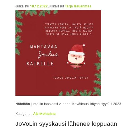
Julkaistu
18.12.2022
, julkaissut
Tarja Rauanmaa
Nähdään jumpilla taas ensi vuonna! Kevätkausi käynnistyy 9.1.2023.
Kategoriat:
Ajankohtaista
JoVoLin syyskausi lähenee loppuaan