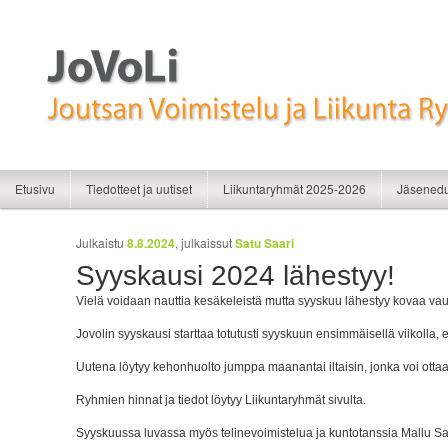
Liikunnan iloa
JoVoLi | Joutsan Voimistelu ja Liikunt
Siirry sisältöön
Siirry toissijaiseen sisältöön
Etusivu
Tiedotteet ja uutiset
Liikuntaryhmät 2025-2026
Jäsenedu
Artikkelien selaus
Julkaistu
8.8.2024
, julkaissut
Satu Saari
Syyskausi 2024 lähestyy!
Vielä voidaan nauttia kesäkeleistä mutta syyskuu lähestyy kovaa vau
Jovolin syyskausi starttaa totutusti syyskuun ensimmäisellä viikolla, e
Uutena löytyy kehonhuolto jumppa maanantai iltaisin, jonka voi ott
Ryhmien hinnat ja tiedot löytyy Liikuntaryhmät sivulta.
Syyskuussa luvassa myös telinevoimistelua ja kuntotanssia Mallu S