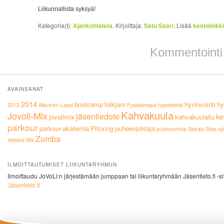
Liikunnallista syksyä!
Kategoria(t):
Ajankohtaista
. Kirjoittaja:
Satu Saari
. Lisää
kestolinkki
Kommentointi 
AVAINSANAT
2014
bootcamp
folkjam
hyvinvointi
hy
2012
Aikuinen-Lapsi
Fysiokimppa
hypoteekki
Kahvakuula
Jovoli-Mix
jäsentiedote
ke
jovolimix
kahvakuulailu
parkour
parkour-akatemia
Piloxing
puheenjohtaja
puistozumba
Spirals
Step
sy
Zumba
Vekara-Mix
ILMOITTAUTUMISET LIIKUNTARYHMIIN
Ilmoittaudu JoVoLi:n järjestämään jumppaan tai liikuntaryhmään Jäsentieto.fi -si
Jäsentieto.fi