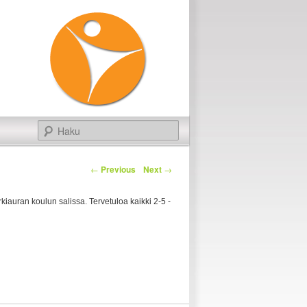
Haku
←
Previous
Next
→
auran koulun salissa. Tervetuloa kaikki 2-5 -