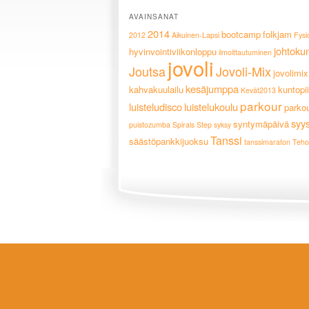
AVAINSANAT
2014
bootcamp
folkjam
2012
Aikuinen-Lapsi
Fysi
johtoku
hyvinvointiviikonloppu
ilmoittautuminen
jovoli
Joutsa
Jovoli-Mix
jovolimix
kesäjumppa
kahvakuulailu
kuntopii
Kevät2013
parkour
luisteludisco
luistelukoulu
parko
syy
syntymäpäivä
puistozumba
Spirals
Step
syksy
Tanssi
säästöpankkijuoksu
tanssimaraton
Teho