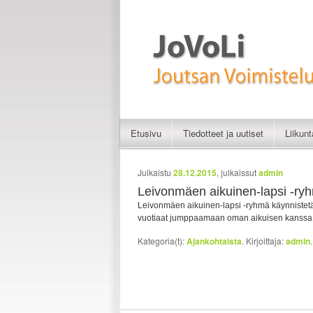
Liikunnan iloa
JoVoLi | Joutsan Vo
Etusivu
Tiedotteet ja uutiset
Liikun
Siirry sisältöön
Siirry toissijaiseen sisältöön
Artikkelien selaus
Julkaistu
28.12.2015
, julkaissut
admin
Leivonmäen aikuinen-lapsi -ry
Leivonmäen aikuinen-lapsi -ryhmä käynnistetää
vuotiaat jumppaamaan oman aikuisen kanssa!
Kategoria(t):
Ajankohtaista
. Kirjoittaja:
admin