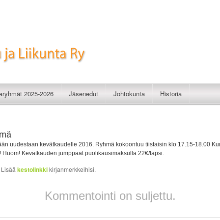
imistelu ja Liikunta Ry
taryhmät 2025-2026
Jäsenedut
Johtokunta
Historia
hmä
n uudestaan kevätkaudelle 2016. Ryhmä kokoontuu tiistaisin klo 17.15-18.00 Kurki
 Huom! Kevätkauden jumppaat puolikausimaksulla 22€/lapsi.
. Lisää
kestolinkki
kirjanmerkkeihisi.
Kommentointi on suljettu.