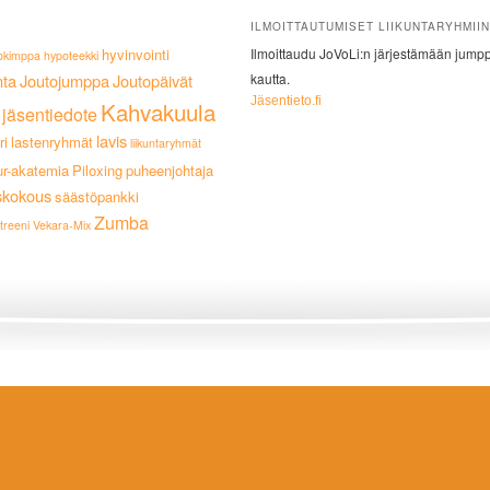
ILMOITTAUTUMISET LIIKUNTARYHMIIN
hyvinvointi
Ilmoittaudu JoVoLi:n järjestämään jumppa
okimppa
hypoteekki
nta
Joutojumppa
Joutopäivät
kautta.
Jäsentieto.fi
Kahvakuula
jäsentiedote
lavis
ri
lastenryhmät
liikuntaryhmät
ur-akatemia
Piloxing
puheenjohtaja
skokous
säästöpankki
Zumba
treeni
Vekara-Mix