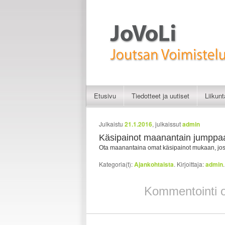
Liikunnan iloa
JoVoLi | Joutsan Vo
Etusivu
Tiedotteet ja uutiset
Liikun
Siirry sisältöön
Siirry toissijaiseen sisältöön
Artikkelien selaus
Julkaistu
21.1.2016
, julkaissut
admin
Käsipainot maanantain jumppa
Ota maanantaina omat käsipainot mukaan, jos
Kategoria(t):
Ajankohtaista
. Kirjoittaja:
admin
Kommentointi on