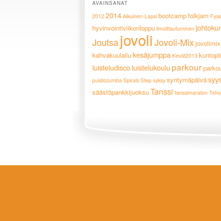
AVAINSANAT
2014
bootcamp
folkjam
2012
Aikuinen-Lapsi
Fysi
johtoku
hyvinvointiviikonloppu
ilmoittautuminen
jovoli
Joutsa
Jovoli-Mix
jovolimix
kesäjumppa
kahvakuulailu
kuntopii
Kevät2013
parkour
luisteludisco
luistelukoulu
parko
syy
syntymäpäivä
puistozumba
Spirals
Step
syksy
Tanssi
säästöpankkijuoksu
tanssimaraton
Teho