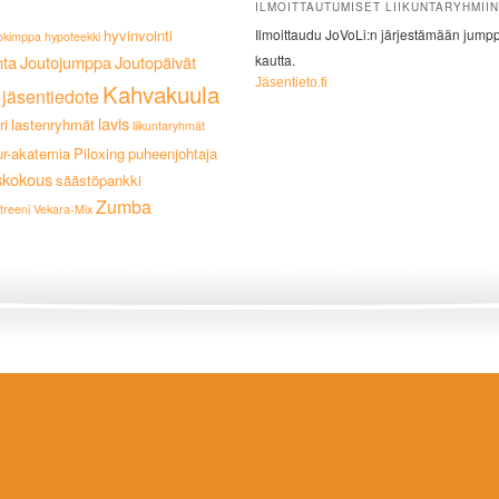
ILMOITTAUTUMISET LIIKUNTARYHMIIN
hyvinvointi
Ilmoittaudu JoVoLi:n järjestämään jumppa
okimppa
hypoteekki
nta
Joutojumppa
Joutopäivät
kautta.
Jäsentieto.fi
Kahvakuula
jäsentiedote
lavis
ri
lastenryhmät
liikuntaryhmät
ur-akatemia
Piloxing
puheenjohtaja
skokous
säästöpankki
Zumba
treeni
Vekara-Mix