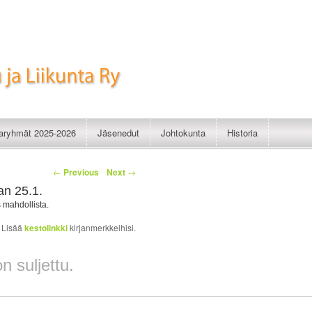
imistelu ja Liikunta Ry
taryhmät 2025-2026
Jäsenedut
Johtokunta
Historia
←
Previous
Next
→
an 25.1.
 mahdollista.
. Lisää
kestolinkki
kirjanmerkkeihisi.
 suljettu.