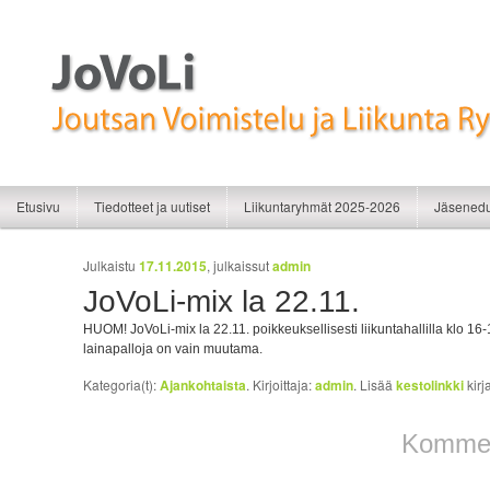
Liikunnan iloa
JoVoLi | Joutsan Voimistelu ja Liikunt
Siirry sisältöön
Siirry toissijaiseen sisältöön
Etusivu
Tiedotteet ja uutiset
Liikuntaryhmät 2025-2026
Jäsenedu
Artikkelien selaus
Julkaistu
17.11.2015
, julkaissut
admin
JoVoLi-mix la 22.11.
HUOM! JoVoLi-mix la 22.11. poikkeuksellisesti liikuntahallilla klo 
lainapalloja on vain muutama.
Kategoria(t):
Ajankohtaista
. Kirjoittaja:
admin
. Lisää
kestolinkki
kirj
Komment