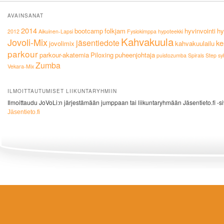
AVAINSANAT
2014
bootcamp
folkjam
hyvinvointi
hy
2012
Aikuinen-Lapsi
Fysiokimppa
hypoteekki
Kahvakuula
Jovoli-Mix
jäsentiedote
ke
jovolimix
kahvakuulailu
parkour
parkour-akatemia
Piloxing
puheenjohtaja
puistozumba
Spirals
Step
sy
Zumba
Vekara-Mix
ILMOITTAUTUMISET LIIKUNTARYHMIIN
Ilmoittaudu JoVoLi:n järjestämään jumppaan tai liikuntaryhmään Jäsentieto.fi -si
Jäsentieto.fi