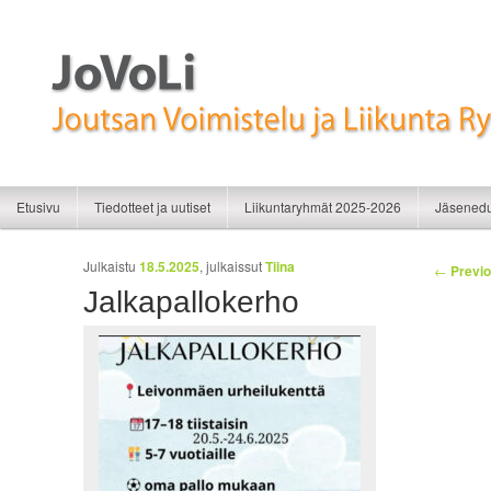
Liikunnan iloa
JoVoLi | Joutsan Voimistelu ja Liikunt
Siirry sisältöön
Siirry toissijaiseen sisältöön
Etusivu
Tiedotteet ja uutiset
Liikuntaryhmät 2025-2026
Jäsenedu
Artikkelien selaus
Julkaistu
18.5.2025
, julkaissut
Tiina
←
Previo
Jalkapallokerho