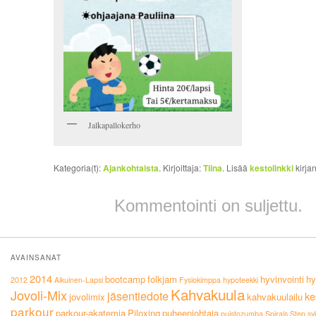
Jalkapallokerho
Kategoria(t):
Ajankohtaista
. Kirjoittaja:
Tiina
. Lisää
kestolinkki
kirja
Kommentointi on suljettu.
AVAINSANAT
2014
bootcamp
folkjam
hyvinvointi
hy
2012
Aikuinen-Lapsi
Fysiokimppa
hypoteekki
Kahvakuula
Jovoli-Mix
jäsentiedote
ke
jovolimix
kahvakuulailu
parkour
parkour-akatemia
Piloxing
puheenjohtaja
puistozumba
Spirals
Step
sy