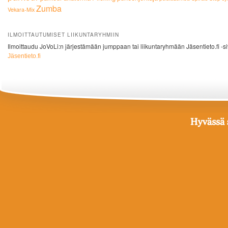
Zumba
Vekara-Mix
ILMOITTAUTUMISET LIIKUNTARYHMIIN
Ilmoittaudu JoVoLi:n järjestämään jumppaan tai liikuntaryhmään Jäsentieto.fi -si
Jäsentieto.fi